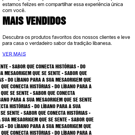
estamos felizes em compartilhar essa experiência única
com você.
MAIS VENDIDOS
Descubra os produtos favoritos dos nossos clientes e leve
para casa o verdadeiro sabor da tradição libanesa.
VER MAIS
bor que conecta histórias - Do
Origem que se sente - Sabor que
Líbano para a sua mesa
Origem que
ecta histórias - Do Líbano para a
sente - Sabor que conecta
ra a sua mesa
Origem que se sente
órias - Do Líbano para a sua
 - Sabor que conecta histórias -
sa
Origem que se sente - Sabor que
Líbano para a sua mesa
Origem que
ecta histórias - Do Líbano para a